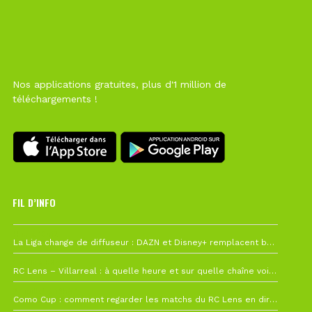
Nos applications gratuites, plus d'1 million de
téléchargements !
FIL D’INFO
Hier à 10h12
La Liga change de diffuseur : DAZN et Disney+ remplacent beIN Sports !
1 août à 09h19
RC Lens – Villarreal : à quelle heure et sur quelle chaîne voir la finale de la Como Cup ?
27 juillet à 19h57
Como Cup : comment regarder les matchs du RC Lens en direct ?