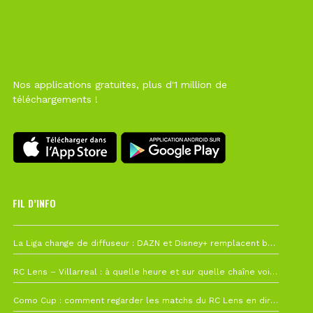
Nos applications gratuites, plus d'1 million de
téléchargements !
FIL D’INFO
6 août à 10h12
La Liga change de diffuseur : DAZN et Disney+ remplacent beIN Sports !
1 août à 09h19
RC Lens – Villarreal : à quelle heure et sur quelle chaîne voir la finale de la Como Cup ?
27 juillet à 19h57
Como Cup : comment regarder les matchs du RC Lens en direct ?