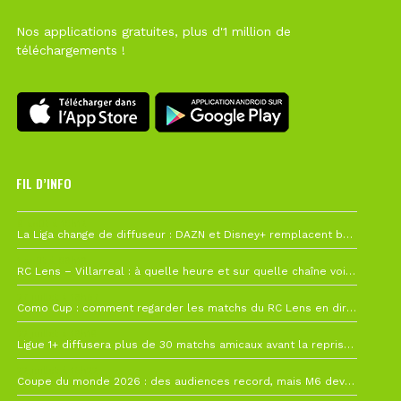
Nos applications gratuites, plus d'1 million de
téléchargements !
FIL D’INFO
6 août à 10h12
La Liga change de diffuseur : DAZN et Disney+ remplacent beIN Sports !
1 août à 09h19
RC Lens – Villarreal : à quelle heure et sur quelle chaîne voir la finale de la Como Cup ?
27 juillet à 19h57
Como Cup : comment regarder les matchs du RC Lens en direct ?
22 juillet à 19h16
Ligue 1+ diffusera plus de 30 matchs amicaux avant la reprise de la Ligue 1
22 juillet à 15h22
Coupe du monde 2026 : des audiences record, mais M6 devrait perdre très gros !