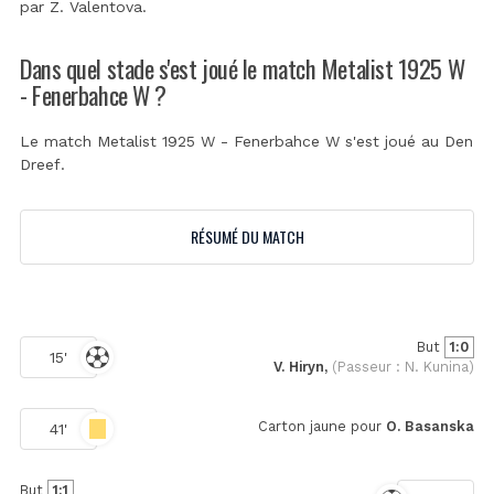
par
Z. Valentova
.
Dans quel stade s'est joué le match Metalist 1925 W
- Fenerbahce W ?
Le match Metalist 1925 W - Fenerbahce W s'est joué au
Den
Dreef
.
RÉSUMÉ DU MATCH
But
1:0
15'
V. Hiryn,
(Passeur : N. Kunina)
Carton jaune pour
O. Basanska
41'
But
1:1