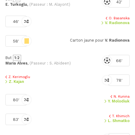
42'
E. Turkoglu,
(Passeur : M. Alayont)
O. Basanska
46'
V. Radionova
Carton jaune pour
V. Radionova
58'
But
1:2
66'
Maria Alves,
(Passeur : S. Abideen)
Z. Kerimoglu
78'
Z. Kajan
N. Kunina
80'
Y. Molodiuk
T. Khimich
83'
L. Shmatko