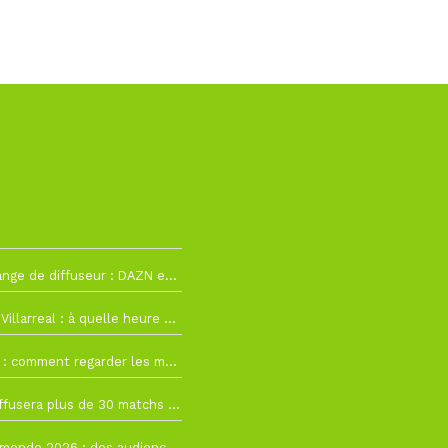
La Liga change de diffuseur : DAZN et Disney+ remplacent beIN Sports !
h19
RC Lens – Villarreal : à quelle heure et sur quelle chaîne voir la finale de la Como Cup ?
 19h57
Como Cup : comment regarder les matchs du RC Lens en direct ?
 19h16
Ligue 1+ diffusera plus de 30 matchs amicaux avant la reprise de la Ligue 1
 15h22
Coupe du monde 2026 : des audiences record, mais M6 devrait perdre très gros !