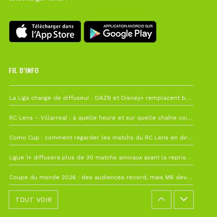
FIL D’INFO
Hier à 10h12
La Liga change de diffuseur : DAZN et Disney+ remplacent beIN Sports !
1 août à 09h19
RC Lens – Villarreal : à quelle heure et sur quelle chaîne voir la finale de la Como Cup ?
27 juillet à 19h57
Como Cup : comment regarder les matchs du RC Lens en direct ?
22 juillet à 19h16
Ligue 1+ diffusera plus de 30 matchs amicaux avant la reprise de la Ligue 1
22 juillet à 15h22
Coupe du monde 2026 : des audiences record, mais M6 devrait perdre très gros !
TOUT VOIR