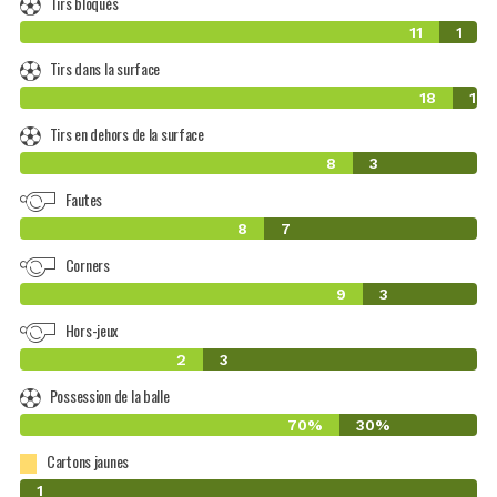
Tirs bloqués
11
1
Tirs dans la surface
18
1
Tirs en dehors de la surface
8
3
Fautes
8
7
Corners
9
3
Hors-jeux
2
3
Possession de la balle
70%
30%
Cartons jaunes
0
1