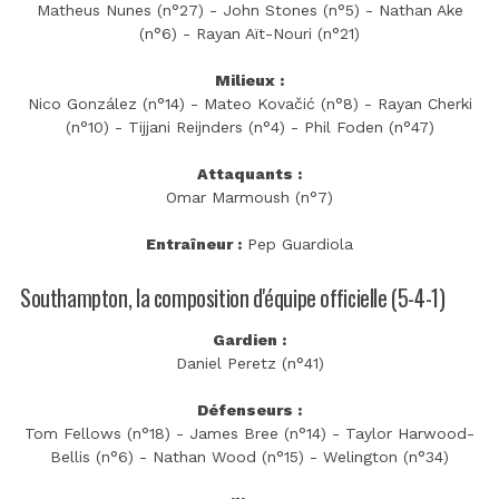
Matheus Nunes (n°27) - John Stones (n°5) - Nathan Ake
(n°6) - Rayan Aït-Nouri (n°21)
Milieux :
Nico González (n°14) - Mateo Kovačić (n°8) - Rayan Cherki
(n°10) - Tijjani Reijnders (n°4) - Phil Foden (n°47)
Attaquants :
Omar Marmoush (n°7)
Entraîneur :
Pep Guardiola
Southampton, la composition d'équipe officielle (5-4-1)
Gardien :
Daniel Peretz (n°41)
Défenseurs :
Tom Fellows (n°18) - James Bree (n°14) - Taylor Harwood-
Bellis (n°6) - Nathan Wood (n°15) - Welington (n°34)