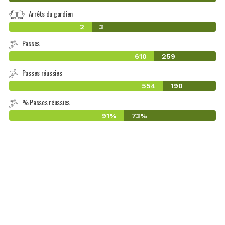
Arrêts du gardien
2
3
Passes
610
259
Passes réussies
554
190
% Passes réussies
91%
73%