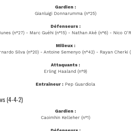
Gardien :
Gianluigi Donnarumma (n°25)
Défenseurs :
nes (n°27) - Marc Guéhi (n°15) - Nathan Aké (n°6) - Nico O'Re
Milieux :
Bernardo Silva (n°20) - Antoine Semenyo (n°42) - Rayan Cherki 
Attaquants :
Erling Haaland (n°9)
Entraîneur :
Pep Guardiola
ews (4-4-2)
Gardien :
Caoimhin Kelleher (n°1)
Défenseurs :