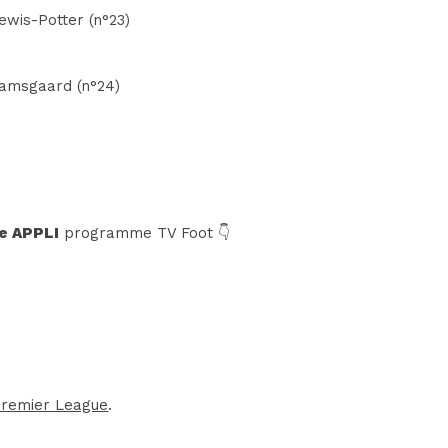
ewis-Potter (n°23)
 Damsgaard (n°24)
e APPLI
programme TV Foot 👇
remier League
.