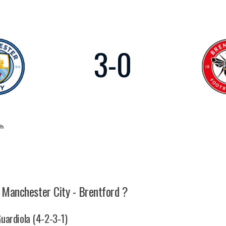
3
-
0
h
h Manchester City - Brentford ?
Guardiola (4-2-3-1)