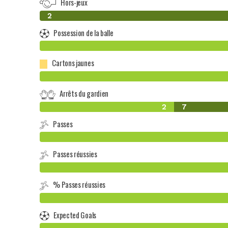
Hors-jeux
0
2
Possession de la balle
Cartons jaunes
Arrêts du gardien
2
7
Passes
Passes réussies
% Passes réussies
Expected Goals