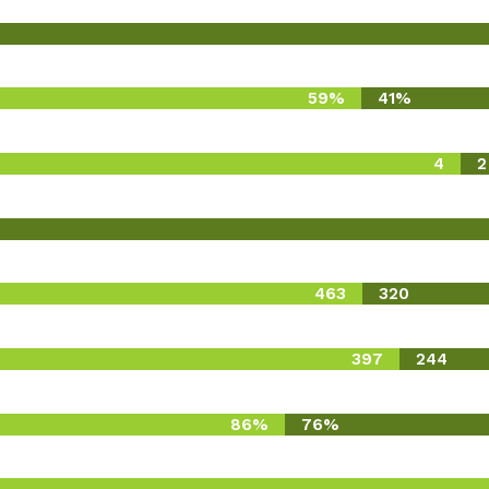
59%
41%
4
2
463
320
397
244
86%
76%