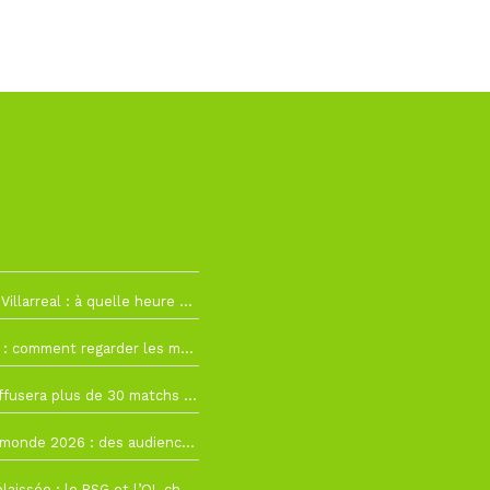
h19
RC Lens – Villarreal : à quelle heure et sur quelle chaîne voir la finale de la Como Cup ?
 19h57
Como Cup : comment regarder les matchs du RC Lens en direct ?
 19h16
Ligue 1+ diffusera plus de 30 matchs amicaux avant la reprise de la Ligue 1
 15h22
Coupe du monde 2026 : des audiences record, mais M6 devrait perdre très gros !
 12h21
Ligue 1+ délaissée : le PSG et l’OL choisissent d’autres diffuseurs pour leur reprise