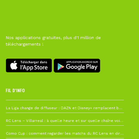
Nos applications gratuites, plus d'1 million de
téléchargements !
FIL D’INFO
6 août à 10h12
La Liga change de diffuseur : DAZN et Disney+ remplacent beIN Sports !
1 août à 09h19
RC Lens – Villarreal : à quelle heure et sur quelle chaîne voir la finale de la Como Cup ?
27 juillet à 19h57
Como Cup : comment regarder les matchs du RC Lens en direct ?