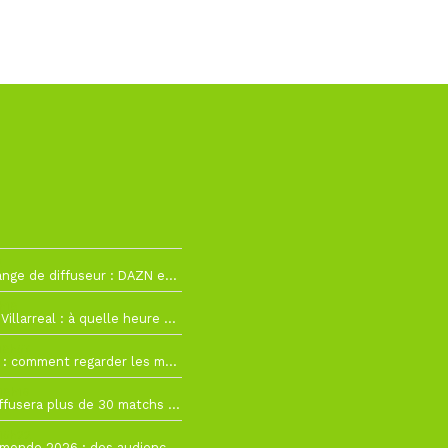
2
La Liga change de diffuseur : DAZN et Disney+ remplacent beIN Sports !
h19
RC Lens – Villarreal : à quelle heure et sur quelle chaîne voir la finale de la Como Cup ?
 19h57
Como Cup : comment regarder les matchs du RC Lens en direct ?
 19h16
Ligue 1+ diffusera plus de 30 matchs amicaux avant la reprise de la Ligue 1
 15h22
Coupe du monde 2026 : des audiences record, mais M6 devrait perdre très gros !