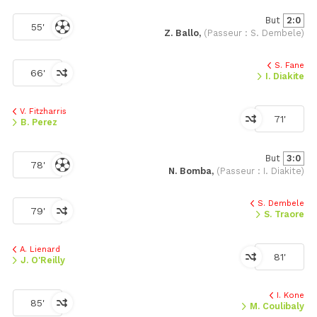
But
2:0
55'
Z. Ballo,
(Passeur : S. Dembele)
S. Fane
66'
I. Diakite
V. Fitzharris
71'
B. Perez
But
3:0
78'
N. Bomba,
(Passeur : I. Diakite)
S. Dembele
79'
S. Traore
A. Lienard
81'
J. O'Reilly
I. Kone
85'
M. Coulibaly