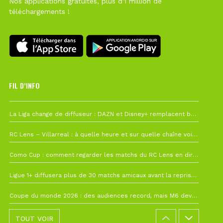
Nos applications gratuites, plus d'1 million de
téléchargements !
FIL D’INFO
6 août à 10h12
La Liga change de diffuseur : DAZN et Disney+ remplacent beIN Sports !
1 août à 09h19
RC Lens – Villarreal : à quelle heure et sur quelle chaîne voir la finale de la Como Cup ?
27 juillet à 19h57
Como Cup : comment regarder les matchs du RC Lens en direct ?
22 juillet à 19h16
Ligue 1+ diffusera plus de 30 matchs amicaux avant la reprise de la Ligue 1
22 juillet à 15h22
Coupe du monde 2026 : des audiences record, mais M6 devrait perdre très gros !
TOUT VOIR