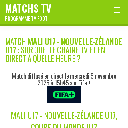
MATCHS TV
PROGRAMME TV FOOT
MATCH
MALI U17
-
NOUVELLE-ZÉLANDE
U17
: SUR QUELLE CHAÎNE TV ET EN
DIRECT À QUELLE HEURE ?
Match diffusé en direct le mercredi 5 novembre
2025 à 15h45 sur Fifa +
MALI U17 - NOUVELLE-ZÉLANDE U17,
COUPE DU MONDE U17