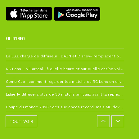
FIL D’INFO
6 août à 10h12
La Liga change de diffuseur : DAZN et Disney+ remplacent beIN Sports !
1 août à 09h19
RC Lens – Villarreal : à quelle heure et sur quelle chaîne voir la finale de la Como Cup ?
27 juillet à 19h57
Como Cup : comment regarder les matchs du RC Lens en direct ?
22 juillet à 19h16
Ligue 1+ diffusera plus de 30 matchs amicaux avant la reprise de la Ligue 1
22 juillet à 15h22
Coupe du monde 2026 : des audiences record, mais M6 devrait perdre très gros !
TOUT VOIR