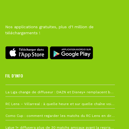
Nos applications gratuites, plus d'1 million de
téléchargements !
FIL D’INFO
Hier à 10h12
La Liga change de diffuseur : DAZN et Disney+ remplacent beIN Sports !
1 août à 09h19
RC Lens – Villarreal : à quelle heure et sur quelle chaîne voir la finale de la Como Cup ?
27 juillet à 19h57
Como Cup : comment regarder les matchs du RC Lens en direct ?
22 juillet à 19h16
Ligue 1+ diffusera plus de 30 matchs amicaux avant la reprise de la Ligue 1