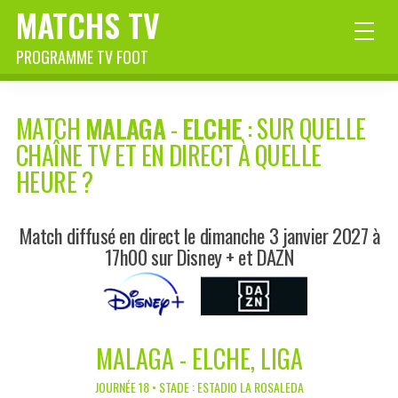
MATCHS TV
PROGRAMME TV FOOT
MATCH
MALAGA
-
ELCHE
: SUR QUELLE
CHAÎNE TV ET EN DIRECT À QUELLE
HEURE ?
Match diffusé en direct le dimanche 3 janvier 2027 à
17h00 sur Disney + et DAZN
MALAGA - ELCHE, LIGA
JOURNÉE 18 • STADE : ESTADIO LA ROSALEDA