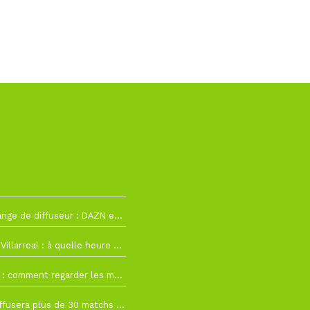
2
La Liga change de diffuseur : DAZN et Disney+ remplacent beIN Sports !
h19
RC Lens – Villarreal : à quelle heure et sur quelle chaîne voir la finale de la Como Cup ?
 19h57
Como Cup : comment regarder les matchs du RC Lens en direct ?
 19h16
Ligue 1+ diffusera plus de 30 matchs amicaux avant la reprise de la Ligue 1