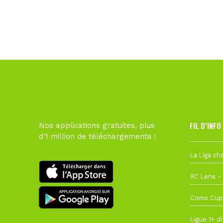
FIL D’INFO
Nos applications gratuites, plus
d'1 million de téléchargements !
Hier à 10h1
1 août à 09
27 juillet à
22 juillet à