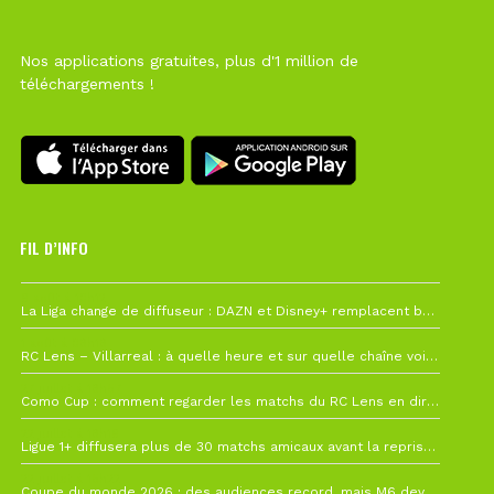
Nos applications gratuites, plus d'1 million de
téléchargements !
FIL D’INFO
6 août à 10h12
La Liga change de diffuseur : DAZN et Disney+ remplacent beIN Sports !
1 août à 09h19
RC Lens – Villarreal : à quelle heure et sur quelle chaîne voir la finale de la Como Cup ?
27 juillet à 19h57
Como Cup : comment regarder les matchs du RC Lens en direct ?
22 juillet à 19h16
Ligue 1+ diffusera plus de 30 matchs amicaux avant la reprise de la Ligue 1
22 juillet à 15h22
Coupe du monde 2026 : des audiences record, mais M6 devrait perdre très gros !