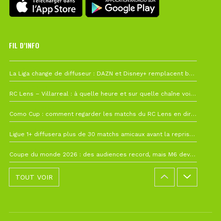
FIL D’INFO
Hier à 10h12
La Liga change de diffuseur : DAZN et Disney+ remplacent beIN Sports !
1 août à 09h19
RC Lens – Villarreal : à quelle heure et sur quelle chaîne voir la finale de la Como Cup ?
27 juillet à 19h57
Como Cup : comment regarder les matchs du RC Lens en direct ?
22 juillet à 19h16
Ligue 1+ diffusera plus de 30 matchs amicaux avant la reprise de la Ligue 1
22 juillet à 15h22
Coupe du monde 2026 : des audiences record, mais M6 devrait perdre très gros !
TOUT VOIR