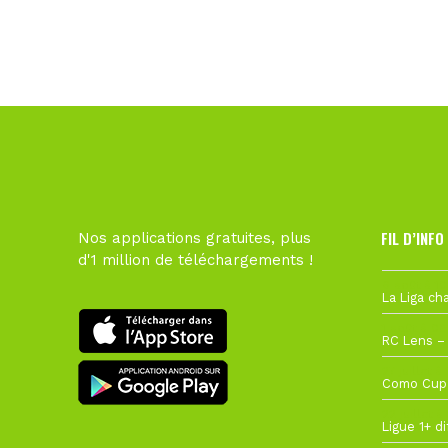
FIL D’INFO
Nos applications gratuites, plus
d'1 million de téléchargements !
6 août à 10
1 août à 09
27 juillet à
22 juillet à