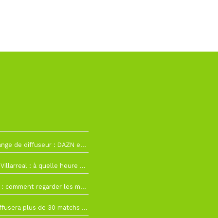
h12
La Liga change de diffuseur : DAZN et Disney+ remplacent beIN Sports !
h19
RC Lens – Villarreal : à quelle heure et sur quelle chaîne voir la finale de la Como Cup ?
 19h57
Como Cup : comment regarder les matchs du RC Lens en direct ?
 19h16
Ligue 1+ diffusera plus de 30 matchs amicaux avant la reprise de la Ligue 1