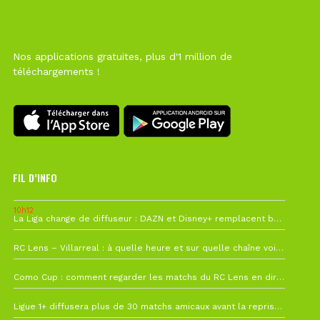
Nos applications gratuites, plus d'1 million de
téléchargements !
FIL D’INFO
10h12
La Liga change de diffuseur : DAZN et Disney+ remplacent beIN Sports !
1 août à 09h19
RC Lens – Villarreal : à quelle heure et sur quelle chaîne voir la finale de la Como Cup ?
27 juillet à 19h57
Como Cup : comment regarder les matchs du RC Lens en direct ?
22 juillet à 19h16
Ligue 1+ diffusera plus de 30 matchs amicaux avant la reprise de la Ligue 1