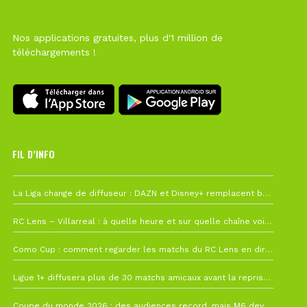
Nos applications gratuites, plus d'1 million de
téléchargements !
FIL D’INFO
6 août à 10h12
La Liga change de diffuseur : DAZN et Disney+ remplacent beIN Sports !
1 août à 09h19
RC Lens – Villarreal : à quelle heure et sur quelle chaîne voir la finale de la Como Cup ?
27 juillet à 19h57
Como Cup : comment regarder les matchs du RC Lens en direct ?
22 juillet à 19h16
Ligue 1+ diffusera plus de 30 matchs amicaux avant la reprise de la Ligue 1
22 juillet à 15h22
Coupe du monde 2026 : des audiences record, mais M6 devrait perdre très gros !