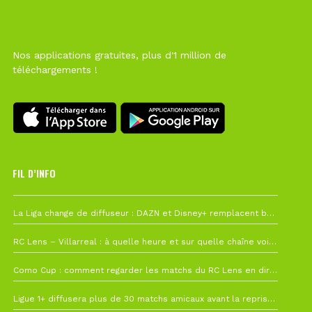
Nos applications gratuites, plus d'1 million de
téléchargements !
FIL D’INFO
6 août à 10h12
La Liga change de diffuseur : DAZN et Disney+ remplacent beIN Sports !
1 août à 09h19
RC Lens – Villarreal : à quelle heure et sur quelle chaîne voir la finale de la Como Cup ?
27 juillet à 19h57
Como Cup : comment regarder les matchs du RC Lens en direct ?
22 juillet à 19h16
Ligue 1+ diffusera plus de 30 matchs amicaux avant la reprise de la Ligue 1