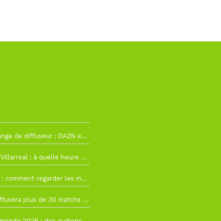
2
La Liga change de diffuseur : DAZN et Disney+ remplacent beIN Sports !
h19
RC Lens – Villarreal : à quelle heure et sur quelle chaîne voir la finale de la Como Cup ?
 19h57
Como Cup : comment regarder les matchs du RC Lens en direct ?
 19h16
Ligue 1+ diffusera plus de 30 matchs amicaux avant la reprise de la Ligue 1
 15h22
Coupe du monde 2026 : des audiences record, mais M6 devrait perdre très gros !