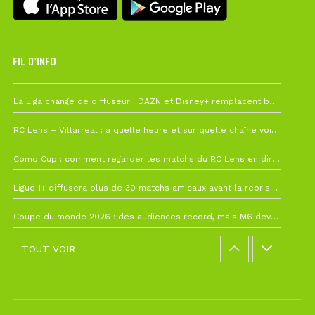
FIL D’INFO
Hier à 10h12
La Liga change de diffuseur : DAZN et Disney+ remplacent beIN Sports !
1 août à 09h19
RC Lens – Villarreal : à quelle heure et sur quelle chaîne voir la finale de la Como Cup ?
27 juillet à 19h57
Como Cup : comment regarder les matchs du RC Lens en direct ?
22 juillet à 19h16
Ligue 1+ diffusera plus de 30 matchs amicaux avant la reprise de la Ligue 1
22 juillet à 15h22
Coupe du monde 2026 : des audiences record, mais M6 devrait perdre très gros !
TOUT VOIR