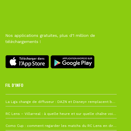
Nos applications gratuites, plus d'1 million de
téléchargements !
FIL D’INFO
Hier à 10h12
La Liga change de diffuseur : DAZN et Disney+ remplacent beIN Sports !
1 août à 09h19
RC Lens – Villarreal : à quelle heure et sur quelle chaîne voir la finale de la Como Cup ?
27 juillet à 19h57
Como Cup : comment regarder les matchs du RC Lens en direct ?