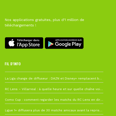
Nos applications gratuites, plus d'1 million de
téléchargements !
FIL D’INFO
6 août à 10h12
La Liga change de diffuseur : DAZN et Disney+ remplacent beIN Sports !
1 août à 09h19
RC Lens – Villarreal : à quelle heure et sur quelle chaîne voir la finale de la Como Cup ?
27 juillet à 19h57
Como Cup : comment regarder les matchs du RC Lens en direct ?
22 juillet à 19h16
Ligue 1+ diffusera plus de 30 matchs amicaux avant la reprise de la Ligue 1