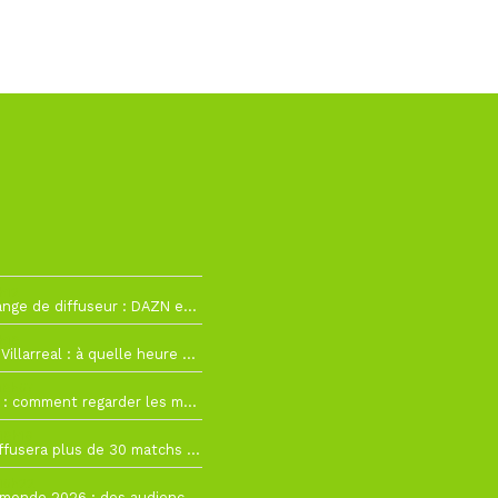
h12
La Liga change de diffuseur : DAZN et Disney+ remplacent beIN Sports !
h19
RC Lens – Villarreal : à quelle heure et sur quelle chaîne voir la finale de la Como Cup ?
 19h57
Como Cup : comment regarder les matchs du RC Lens en direct ?
 19h16
Ligue 1+ diffusera plus de 30 matchs amicaux avant la reprise de la Ligue 1
 15h22
Coupe du monde 2026 : des audiences record, mais M6 devrait perdre très gros !