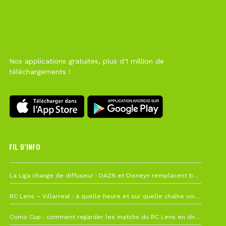
Nos applications gratuites, plus d'1 million de
téléchargements !
FIL D’INFO
6 août à 10h12
La Liga change de diffuseur : DAZN et Disney+ remplacent beIN Sports !
1 août à 09h19
RC Lens – Villarreal : à quelle heure et sur quelle chaîne voir la finale de la Como Cup ?
27 juillet à 19h57
Como Cup : comment regarder les matchs du RC Lens en direct ?