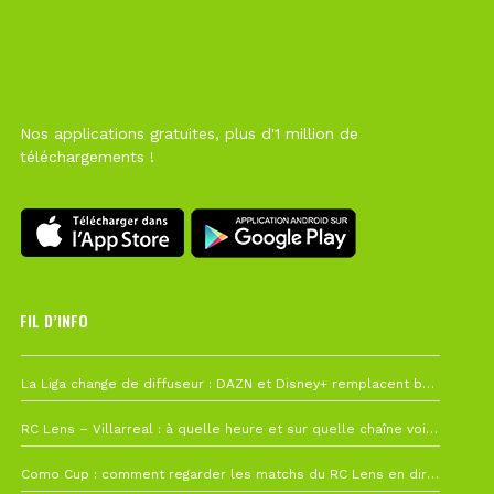
Nos applications gratuites, plus d'1 million de
téléchargements !
FIL D’INFO
6 août à 10h12
La Liga change de diffuseur : DAZN et Disney+ remplacent beIN Sports !
1 août à 09h19
RC Lens – Villarreal : à quelle heure et sur quelle chaîne voir la finale de la Como Cup ?
27 juillet à 19h57
Como Cup : comment regarder les matchs du RC Lens en direct ?