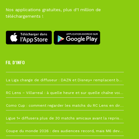
Nos applications gratuites, plus d'1 million de
téléchargements !
FIL D’INFO
6 août à 10h12
La Liga change de diffuseur : DAZN et Disney+ remplacent beIN Sports !
1 août à 09h19
RC Lens – Villarreal : à quelle heure et sur quelle chaîne voir la finale de la Como Cup ?
27 juillet à 19h57
Como Cup : comment regarder les matchs du RC Lens en direct ?
22 juillet à 19h16
Ligue 1+ diffusera plus de 30 matchs amicaux avant la reprise de la Ligue 1
22 juillet à 15h22
Coupe du monde 2026 : des audiences record, mais M6 devrait perdre très gros !