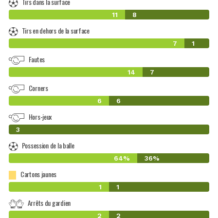
Tirs dans la surface
11
8
Tirs en dehors de la surface
7
1
Fautes
14
7
Corners
6
6
Hors-jeux
0
3
Possession de la balle
64%
36%
Cartons jaunes
1
1
Arrêts du gardien
2
2