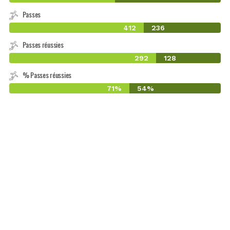
Passes
412
236
Passes réussies
292
128
% Passes réussies
71%
54%