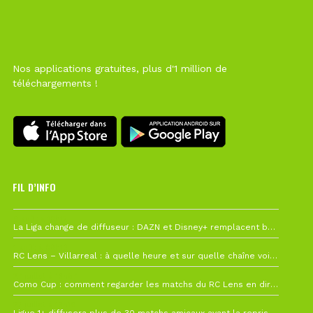
Nos applications gratuites, plus d'1 million de
téléchargements !
FIL D’INFO
6 août à 10h12
La Liga change de diffuseur : DAZN et Disney+ remplacent beIN Sports !
1 août à 09h19
RC Lens – Villarreal : à quelle heure et sur quelle chaîne voir la finale de la Como Cup ?
27 juillet à 19h57
Como Cup : comment regarder les matchs du RC Lens en direct ?
22 juillet à 19h16