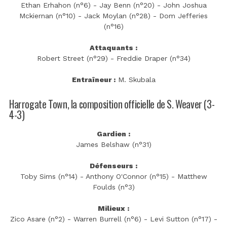
Ethan Erhahon (n°6) - Jay Benn (n°20) - John Joshua
Mckiernan (n°10) - Jack Moylan (n°28) - Dom Jefferies
(n°16)
Attaquants :
Robert Street (n°29) - Freddie Draper (n°34)
Entraîneur :
M. Skubala
Harrogate Town, la composition officielle de S. Weaver (3-
4-3)
Gardien :
James Belshaw (n°31)
Défenseurs :
Toby Sims (n°14) - Anthony O'Connor (n°15) - Matthew
Foulds (n°3)
Milieux :
Zico Asare (n°2) - Warren Burrell (n°6) - Levi Sutton (n°17) -