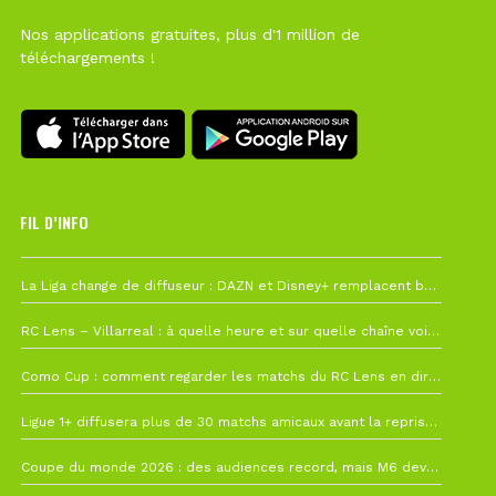
Nos applications gratuites, plus d'1 million de
téléchargements !
FIL D’INFO
6 août à 10h12
La Liga change de diffuseur : DAZN et Disney+ remplacent beIN Sports !
1 août à 09h19
RC Lens – Villarreal : à quelle heure et sur quelle chaîne voir la finale de la Como Cup ?
27 juillet à 19h57
Como Cup : comment regarder les matchs du RC Lens en direct ?
22 juillet à 19h16
Ligue 1+ diffusera plus de 30 matchs amicaux avant la reprise de la Ligue 1
22 juillet à 15h22
Coupe du monde 2026 : des audiences record, mais M6 devrait perdre très gros !