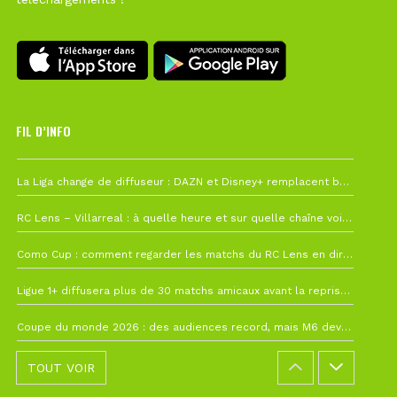
FIL D’INFO
6 août à 10h12
La Liga change de diffuseur : DAZN et Disney+ remplacent beIN Sports !
1 août à 09h19
RC Lens – Villarreal : à quelle heure et sur quelle chaîne voir la finale de la Como Cup ?
27 juillet à 19h57
Como Cup : comment regarder les matchs du RC Lens en direct ?
22 juillet à 19h16
Ligue 1+ diffusera plus de 30 matchs amicaux avant la reprise de la Ligue 1
22 juillet à 15h22
Coupe du monde 2026 : des audiences record, mais M6 devrait perdre très gros !
TOUT VOIR