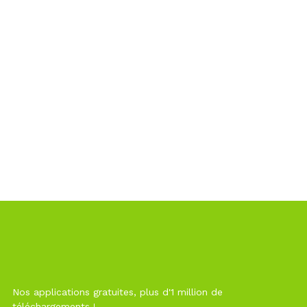
Nos applications gratuites, plus d'1 million de
téléchargements !