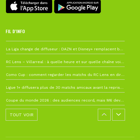
FIL D’INFO
6 août à 10h12
La Liga change de diffuseur : DAZN et Disney+ remplacent beIN Sports !
1 août à 09h19
RC Lens – Villarreal : à quelle heure et sur quelle chaîne voir la finale de la Como Cup ?
27 juillet à 19h57
Como Cup : comment regarder les matchs du RC Lens en direct ?
22 juillet à 19h16
Ligue 1+ diffusera plus de 30 matchs amicaux avant la reprise de la Ligue 1
22 juillet à 15h22
Coupe du monde 2026 : des audiences record, mais M6 devrait perdre très gros !
TOUT VOIR