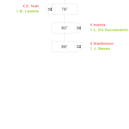
D. Teah
76'
N. Laomie
Iniesta
80'
L. Do Sacramento
Waldimison
86'
J. Neves