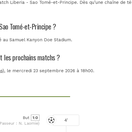
tch Liberia - Sao Tomé-et-Principe. Dès qu’une chaîne de télé
- Sao Tomé-et-Principe ?
ué au
Samuel Kanyon Doe Stadium
.
nt les prochains matchs ?
s)
, le mercredi 23 septembre 2026 à 18h00.
But
1:0
4'
Passeur : N. Laomie)