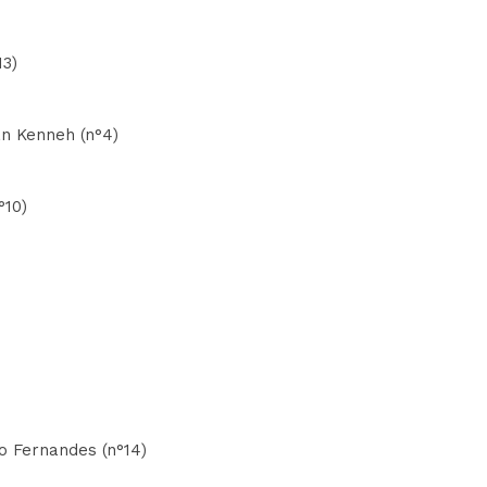
13)
an Kenneh (n°4)
°10)
io Fernandes (n°14)