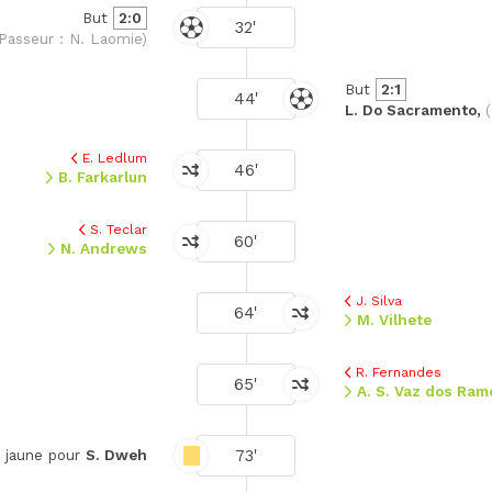
But
2:0
32'
Passeur : N. Laomie)
But
2:1
44'
L. Do Sacramento,
E. Ledlum
46'
B. Farkarlun
S. Teclar
60'
N. Andrews
J. Silva
64'
M. Vilhete
R. Fernandes
65'
A. S. Vaz dos Ram
73'
 jaune pour
S. Dweh