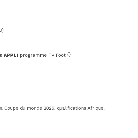
0)
e APPLI
programme TV Foot 👇
la
Coupe du monde 2026, qualifications Afrique
.