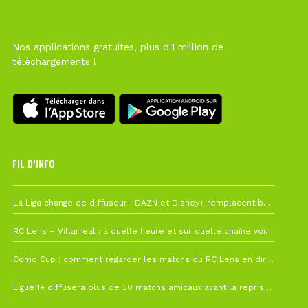
Nos applications gratuites, plus d'1 million de
téléchargements !
FIL D’INFO
Hier à 10h12
La Liga change de diffuseur : DAZN et Disney+ remplacent beIN Sports !
1 août à 09h19
RC Lens – Villarreal : à quelle heure et sur quelle chaîne voir la finale de la Como Cup ?
27 juillet à 19h57
Como Cup : comment regarder les matchs du RC Lens en direct ?
22 juillet à 19h16
Ligue 1+ diffusera plus de 30 matchs amicaux avant la reprise de la Ligue 1
22 juillet à 15h22