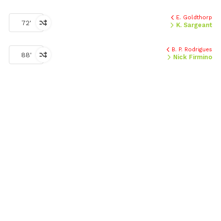
E. Goldthorp
72'
K. Sargeant
B. P. Rodrigues
88'
Nick Firmino