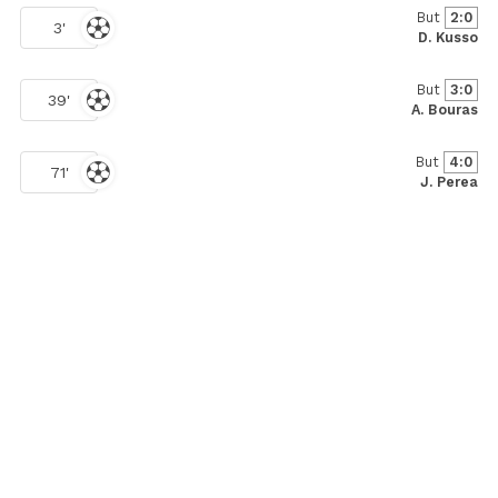
But
2:0
3'
D. Kusso
But
3:0
39'
A. Bouras
But
4:0
71'
J. Perea