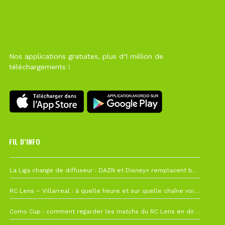
Nos applications gratuites, plus d'1 million de
téléchargements !
FIL D’INFO
6 août à 10h12
La Liga change de diffuseur : DAZN et Disney+ remplacent beIN Sports !
1 août à 09h19
RC Lens – Villarreal : à quelle heure et sur quelle chaîne voir la finale de la Como Cup ?
27 juillet à 19h57
Como Cup : comment regarder les matchs du RC Lens en direct ?