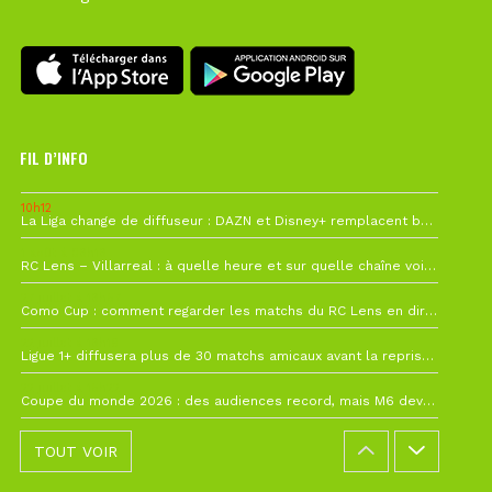
FIL D’INFO
10h12
La Liga change de diffuseur : DAZN et Disney+ remplacent beIN Sports !
1 août à 09h19
RC Lens – Villarreal : à quelle heure et sur quelle chaîne voir la finale de la Como Cup ?
27 juillet à 19h57
Como Cup : comment regarder les matchs du RC Lens en direct ?
22 juillet à 19h16
Ligue 1+ diffusera plus de 30 matchs amicaux avant la reprise de la Ligue 1
22 juillet à 15h22
Coupe du monde 2026 : des audiences record, mais M6 devrait perdre très gros !
TOUT VOIR