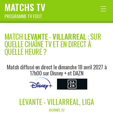
MATCHS TV
PROGRAMME TV FOOT
MATCH
LEVANTE
-
VILLARREAL
: SUR
QUELLE CHAÎNE TV ET EN DIRECT À
QUELLE HEURE ?
Match diffusé en direct le dimanche 18 avril 2027 à
17h00 sur Disney + et DAZN
LEVANTE - VILLARREAL, LIGA
JOURNÉE 32