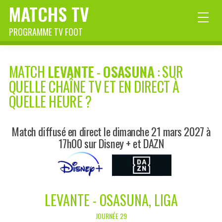
MATCHS TV
PROGRAMME TV FOOT
MATCH
LEVANTE
-
OSASUNA
: SUR
QUELLE CHAÎNE TV ET EN DIRECT À
QUELLE HEURE ?
Match diffusé en direct le dimanche 21 mars 2027 à
17h00 sur Disney + et DAZN
LEVANTE - OSASUNA, LIGA
JOURNÉE 29