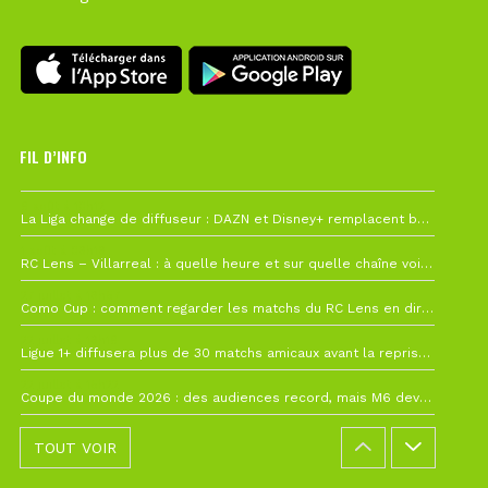
FIL D’INFO
6 août à 10h12
La Liga change de diffuseur : DAZN et Disney+ remplacent beIN Sports !
1 août à 09h19
RC Lens – Villarreal : à quelle heure et sur quelle chaîne voir la finale de la Como Cup ?
27 juillet à 19h57
Como Cup : comment regarder les matchs du RC Lens en direct ?
22 juillet à 19h16
Ligue 1+ diffusera plus de 30 matchs amicaux avant la reprise de la Ligue 1
22 juillet à 15h22
Coupe du monde 2026 : des audiences record, mais M6 devrait perdre très gros !
TOUT VOIR