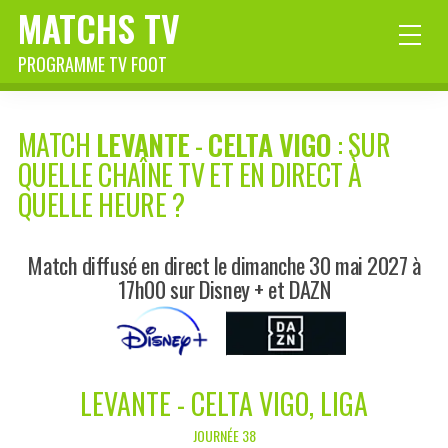
MATCHS TV
PROGRAMME TV FOOT
MATCH
LEVANTE
-
CELTA VIGO
: SUR
QUELLE CHAÎNE TV ET EN DIRECT À
QUELLE HEURE ?
Match diffusé en direct le dimanche 30 mai 2027 à
17h00 sur Disney + et DAZN
LEVANTE - CELTA VIGO, LIGA
JOURNÉE 38