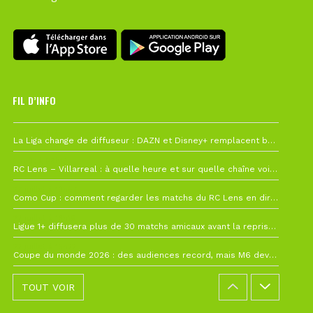
FIL D’INFO
Hier à 10h12
La Liga change de diffuseur : DAZN et Disney+ remplacent beIN Sports !
1 août à 09h19
RC Lens – Villarreal : à quelle heure et sur quelle chaîne voir la finale de la Como Cup ?
27 juillet à 19h57
Como Cup : comment regarder les matchs du RC Lens en direct ?
22 juillet à 19h16
Ligue 1+ diffusera plus de 30 matchs amicaux avant la reprise de la Ligue 1
22 juillet à 15h22
Coupe du monde 2026 : des audiences record, mais M6 devrait perdre très gros !
TOUT VOIR