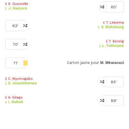
S. Gueulette
60'
J. Kwizera
T. Letsema
63'
S. Motebang
T. Bereng
70'
L. Fothoane
Carton jaune pour
M. Mkwanazi
71'
C. Niyomugabo
85'
E. Imanishimwe
A. Gitego
89'
I. Nshuti