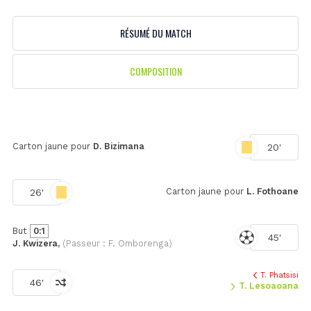
RÉSUMÉ DU MATCH
COMPOSITION
Carton jaune pour
D. Bizimana
20'
Carton jaune pour
L. Fothoane
26'
But
0:1
45'
J. Kwizera,
(Passeur : F. Omborenga)
T. Phatsisi
46'
T. Lesoaoana