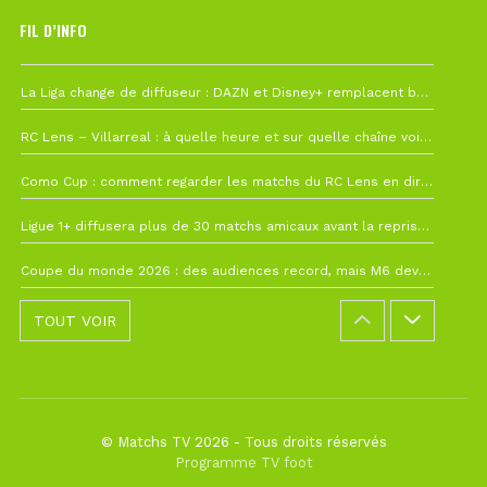
FIL D’INFO
6 août à 10h12
La Liga change de diffuseur : DAZN et Disney+ remplacent beIN Sports !
1 août à 09h19
RC Lens – Villarreal : à quelle heure et sur quelle chaîne voir la finale de la Como Cup ?
27 juillet à 19h57
Como Cup : comment regarder les matchs du RC Lens en direct ?
22 juillet à 19h16
Ligue 1+ diffusera plus de 30 matchs amicaux avant la reprise de la Ligue 1
22 juillet à 15h22
Coupe du monde 2026 : des audiences record, mais M6 devrait perdre très gros !
TOUT VOIR
© Matchs TV 2026 - Tous droits réservés
Programme TV foot