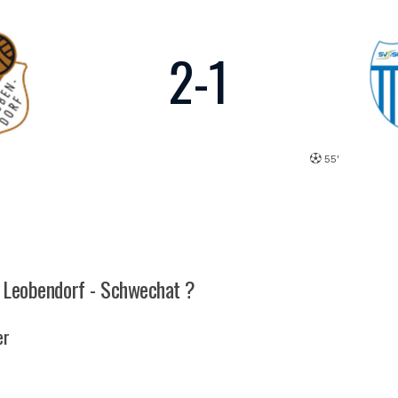
2
-
1
55'
ch Leobendorf - Schwechat ?
er