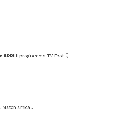
e APPLI
programme TV Foot 👇
la
Match amical
.