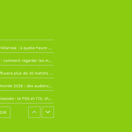
h19
RC Lens – Villarreal : à quelle heure et sur quelle chaîne voir la finale de la Como Cup ?
 19h57
Como Cup : comment regarder les matchs du RC Lens en direct ?
 19h16
Ligue 1+ diffusera plus de 30 matchs amicaux avant la reprise de la Ligue 1
 15h22
Coupe du monde 2026 : des audiences record, mais M6 devrait perdre très gros !
 12h21
Ligue 1+ délaissée : le PSG et l’OL choisissent d’autres diffuseurs pour leur reprise
OIR