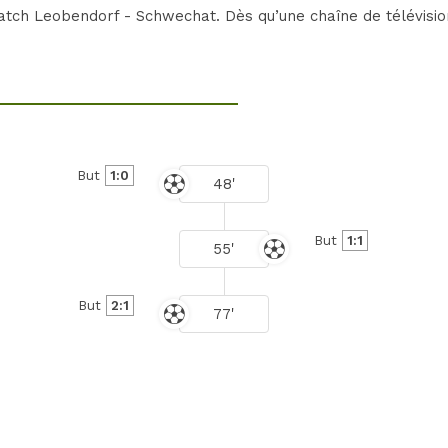
tch Leobendorf - Schwechat. Dès qu’une chaîne de télévision
But
1:0
48'
But
1:1
55'
But
2:1
77'