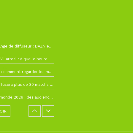
h12
La Liga change de diffuseur : DAZN et Disney+ remplacent beIN Sports !
h19
RC Lens – Villarreal : à quelle heure et sur quelle chaîne voir la finale de la Como Cup ?
 19h57
Como Cup : comment regarder les matchs du RC Lens en direct ?
 19h16
Ligue 1+ diffusera plus de 30 matchs amicaux avant la reprise de la Ligue 1
 15h22
Coupe du monde 2026 : des audiences record, mais M6 devrait perdre très gros !
OIR