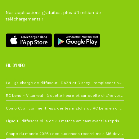
Nos applications gratuites, plus d'1 million de
téléchargements !
FIL D’INFO
Hier à 10h12
La Liga change de diffuseur : DAZN et Disney+ remplacent beIN Sports !
1 août à 09h19
RC Lens – Villarreal : à quelle heure et sur quelle chaîne voir la finale de la Como Cup ?
27 juillet à 19h57
Como Cup : comment regarder les matchs du RC Lens en direct ?
22 juillet à 19h16
Ligue 1+ diffusera plus de 30 matchs amicaux avant la reprise de la Ligue 1
22 juillet à 15h22
Coupe du monde 2026 : des audiences record, mais M6 devrait perdre très gros !