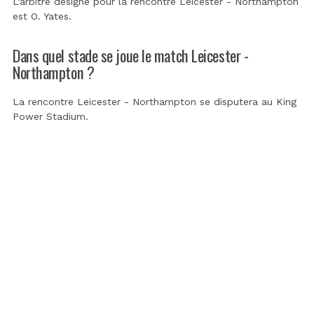
L'arbitre désigné pour la rencontre Leicester - Northampton
est
O. Yates
.
Dans quel stade se joue le match Leicester -
Northampton ?
La rencontre Leicester - Northampton se disputera au
King
Power Stadium
.