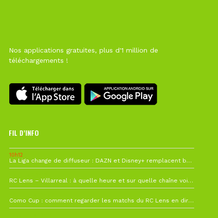
Nos applications gratuites, plus d'1 million de
téléchargements !
FIL D’INFO
10h12
La Liga change de diffuseur : DAZN et Disney+ remplacent beIN Sports !
1 août à 09h19
RC Lens – Villarreal : à quelle heure et sur quelle chaîne voir la finale de la Como Cup ?
27 juillet à 19h57
Como Cup : comment regarder les matchs du RC Lens en direct ?
22 juillet à 19h16