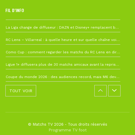
FIL D’INFO
6 août à 10h12
La Liga change de diffuseur : DAZN et Disney+ remplacent beIN Sports !
1 août à 09h19
RC Lens – Villarreal : à quelle heure et sur quelle chaîne voir la finale de la Como Cup ?
27 juillet à 19h57
Como Cup : comment regarder les matchs du RC Lens en direct ?
22 juillet à 19h16
Ligue 1+ diffusera plus de 30 matchs amicaux avant la reprise de la Ligue 1
22 juillet à 15h22
Coupe du monde 2026 : des audiences record, mais M6 devrait perdre très gros !
TOUT VOIR
© Matchs TV 2026 - Tous droits réservés
Programme TV foot