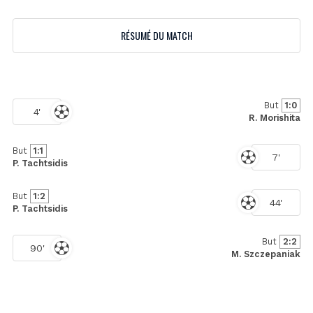
RÉSUMÉ DU MATCH
But
1:0
4'
R. Morishita
But
1:1
7'
P. Tachtsidis
But
1:2
44'
P. Tachtsidis
But
2:2
90'
M. Szczepaniak