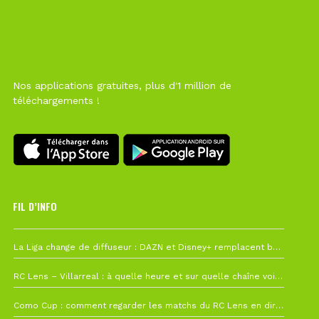
Nos applications gratuites, plus d'1 million de
téléchargements !
FIL D’INFO
6 août à 10h12
La Liga change de diffuseur : DAZN et Disney+ remplacent beIN Sports !
1 août à 09h19
RC Lens – Villarreal : à quelle heure et sur quelle chaîne voir la finale de la Como Cup ?
27 juillet à 19h57
Como Cup : comment regarder les matchs du RC Lens en direct ?