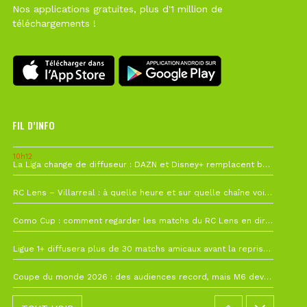
Nos applications gratuites, plus d'1 million de
téléchargements !
FIL D’INFO
10h12
La Liga change de diffuseur : DAZN et Disney+ remplacent beIN Sports !
1 août à 09h19
RC Lens – Villarreal : à quelle heure et sur quelle chaîne voir la finale de la Como Cup ?
27 juillet à 19h57
Como Cup : comment regarder les matchs du RC Lens en direct ?
22 juillet à 19h16
Ligue 1+ diffusera plus de 30 matchs amicaux avant la reprise de la Ligue 1
22 juillet à 15h22
Coupe du monde 2026 : des audiences record, mais M6 devrait perdre très gros !