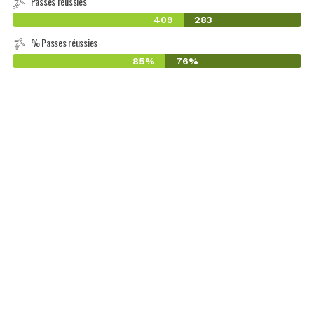
Passes réussies
409
283
% Passes réussies
85%
76%