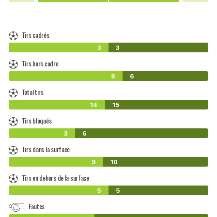
Tirs cadrés
3
3
Tirs hors cadre
8
6
Total tirs
14
15
Tirs bloqués
3
6
Tirs dans la surface
9
10
Tirs en dehors de la surface
5
5
Fautes