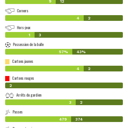
9
12
Corners
4
2
Hors-jeux
1
3
Possession de la balle
57%
43%
Cartons jaunes
4
2
Cartons rouges
0
2
Arrêts du gardien
3
2
Passes
479
374