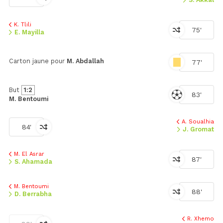
K. Tlili
75'
E. Mayilla
Carton jaune pour
M. Abdallah
77'
But
1:2
83'
M. Bentoumi
A. Soualhia
84'
J. Gromat
M. El Asrar
87'
S. Ahamada
M. Bentoumi
88'
D. Berrabha
R. Xhemo