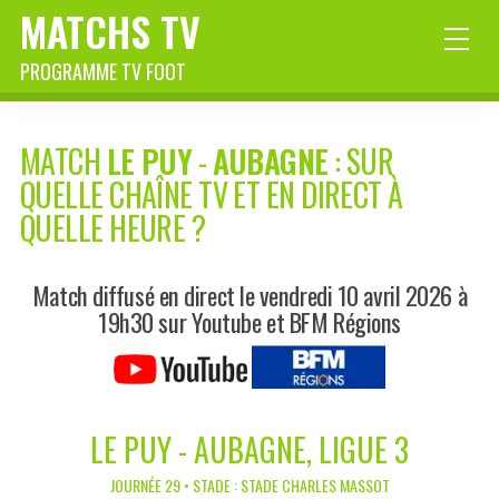
MATCHS TV
PROGRAMME TV FOOT
MATCH
LE PUY
-
AUBAGNE
: SUR
QUELLE CHAÎNE TV ET EN DIRECT À
QUELLE HEURE ?
Match diffusé en direct le vendredi 10 avril 2026 à
19h30 sur Youtube et BFM Régions
LE PUY - AUBAGNE, LIGUE 3
JOURNÉE 29 • STADE : STADE CHARLES MASSOT