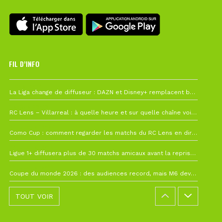
FIL D’INFO
Hier à 10h12
La Liga change de diffuseur : DAZN et Disney+ remplacent beIN Sports !
1 août à 09h19
RC Lens – Villarreal : à quelle heure et sur quelle chaîne voir la finale de la Como Cup ?
27 juillet à 19h57
Como Cup : comment regarder les matchs du RC Lens en direct ?
22 juillet à 19h16
Ligue 1+ diffusera plus de 30 matchs amicaux avant la reprise de la Ligue 1
22 juillet à 15h22
Coupe du monde 2026 : des audiences record, mais M6 devrait perdre très gros !
TOUT VOIR