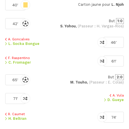
Carton jaune pour
L. Njoh
40'
But
1:0
42'
S. Yohou,
(Passeur : H. Vargas-Rios)
A. Goncalves
46'
L. Socka Bongue
F. Raspentino
61'
C. Fromager
But
2:0
65'
M. Touho,
(Passeur : E. Colas)
A. Vula
71'
D. Gueye
R. Caumet
74'
H. Beltran