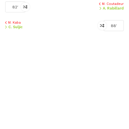
M. Coutadeur
82'
A. Rabillard
M. Kaba
88'
C. Suljic