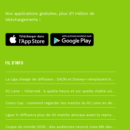
Nos applications gratuites, plus d'1 million de
téléchargements !
FIL D’INFO
6 août à 10h12
La Liga change de diffuseur : DAZN et Disney+ remplacent beIN Sports !
1 août à 09h19
RC Lens – Villarreal : à quelle heure et sur quelle chaîne voir la finale de la Como Cup ?
27 juillet à 19h57
Como Cup : comment regarder les matchs du RC Lens en direct ?
22 juillet à 19h16
Ligue 1+ diffusera plus de 30 matchs amicaux avant la reprise de la Ligue 1
22 juillet à 15h22
Coupe du monde 2026 : des audiences record, mais M6 devrait perdre très gros !