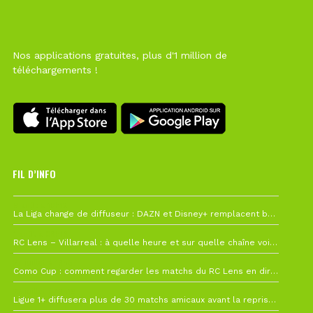
Nos applications gratuites, plus d'1 million de
téléchargements !
FIL D’INFO
6 août à 10h12
La Liga change de diffuseur : DAZN et Disney+ remplacent beIN Sports !
1 août à 09h19
RC Lens – Villarreal : à quelle heure et sur quelle chaîne voir la finale de la Como Cup ?
27 juillet à 19h57
Como Cup : comment regarder les matchs du RC Lens en direct ?
22 juillet à 19h16
Ligue 1+ diffusera plus de 30 matchs amicaux avant la reprise de la Ligue 1