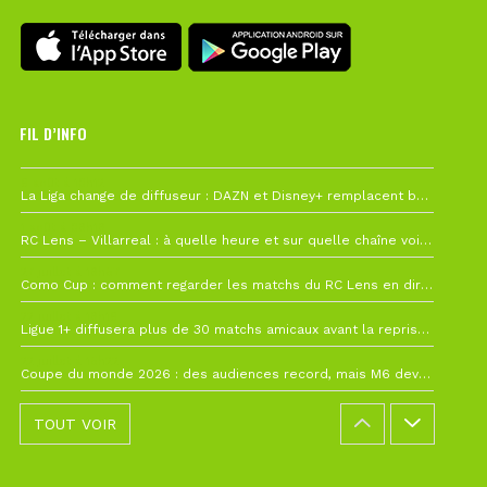
FIL D’INFO
6 août à 10h12
La Liga change de diffuseur : DAZN et Disney+ remplacent beIN Sports !
1 août à 09h19
RC Lens – Villarreal : à quelle heure et sur quelle chaîne voir la finale de la Como Cup ?
27 juillet à 19h57
Como Cup : comment regarder les matchs du RC Lens en direct ?
22 juillet à 19h16
Ligue 1+ diffusera plus de 30 matchs amicaux avant la reprise de la Ligue 1
22 juillet à 15h22
Coupe du monde 2026 : des audiences record, mais M6 devrait perdre très gros !
TOUT VOIR